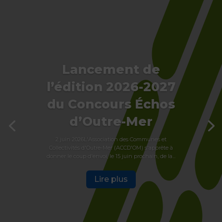
Lancement de
l’édition 2026-2027
du Concours Échos
d’Outre-Mer
2 juin 2026L'Association des Communes et
Collectivités d'Outre-Mer (ACCD'OM) s'apprête à
donner le coup d'envoi, le 15 juin prochain, de la...
Lire plus