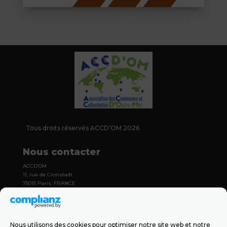
Tous droits réservés ACCD’OM 2026
Nous contacter
ACCD’OM
11, rue de Cronstadt
75015 Paris, FRANCE
contact@france-accdom.org
+33 (0)6 36 14 18 83
Nous utilisons des cookies pour optimiser notre site web et notre