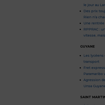
le jour au L
Des prix tou
Rien n’a cha
Une rentrée 
RPPRAC : un 
vitesse, mai
GUYANE
Les lycéens
transport
Fret express 
Paramaribo 
Agression de
Unsa Guyane
SAINT MARTI