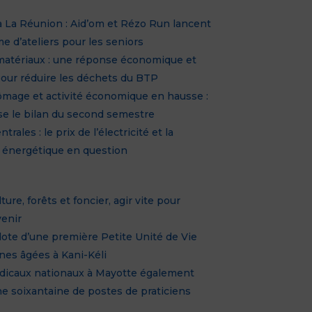
r à La Réunion : Aid’om et Rézo Run lancent
 d’ateliers pour les seniors
matériaux : une réponse économique et
our réduire les déchets du BTP
hômage et activité économique en hausse :
se le bilan du second semestre
rales : le prix de l’électricité et la
énergétique en question
lture, forêts et foncier, agir vite pour
venir
ote d’une première Petite Unité de Vie
es âgées à Kani-Kéli
dicaux nationaux à Mayotte également
e soixantaine de postes de praticiens