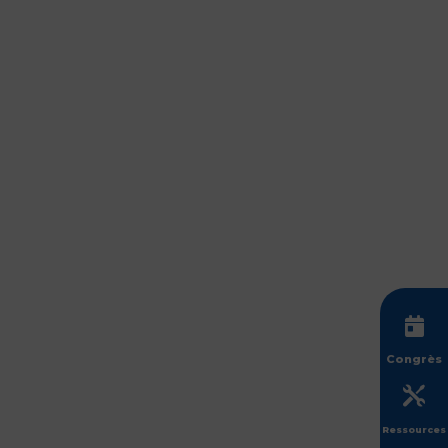

Congrès

Ressources