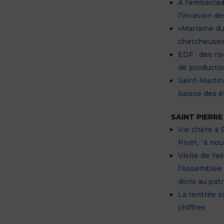
À l’embarcad
l’invasion d
«Marraine du
chercheuses 
EDF : des ri
de producti
Saint-Martin
baisse des ef
SAINT PIERR
Vie chère à 
Pivet, “à no
Visite de Yaë
l’Assemblée 
doris au pat
La rentrée s
chiffres