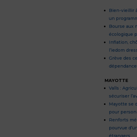
Bien-vieilli
un programme
Bourse aux 
écologique p
Inflation, c
l’iedom dres
Grève des cent
dépendance 
MAYOTTE
Valls : Agricu
sécuriser l’a
Mayotte se d
pour personn
Renforts mé
pourvue d’un
étrangers