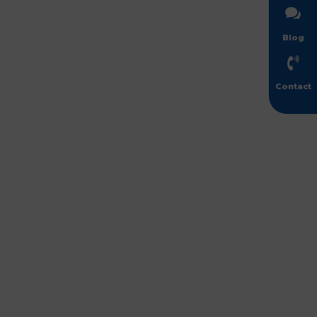

Blog

Contact