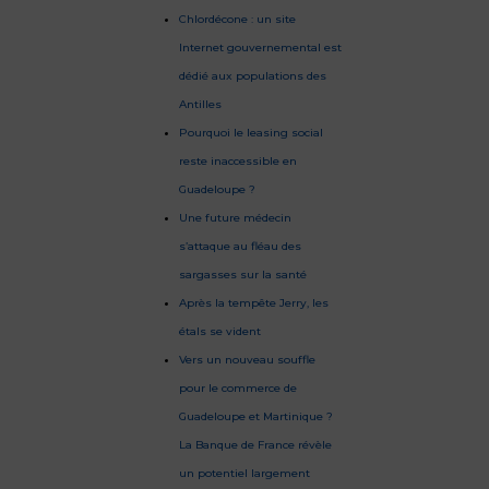
Chlordécone : un site
Internet gouvernemental est
dédié aux populations des
Antilles
Pourquoi le leasing social
reste inaccessible en
Guadeloupe ?
Une future médecin
s’attaque au fléau des
sargasses sur la santé
Après la tempête Jerry, les
étals se vident
Vers un nouveau souffle
pour le commerce de
Guadeloupe et Martinique ?
La Banque de France révèle
un potentiel largement