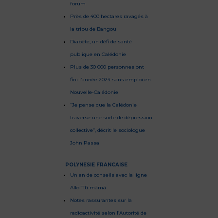
forum
Près de 400 hectares ravagés à
la tribu de Bangou
Diabète, un défi de santé
publique en Calédonie
Plus de 30 000 personnes ont
fini l’année 2024 sans emploi en
Nouvelle-Calédonie
“Je pense que la Calédonie
traverse une sorte de dépression
collective”, décrit le sociologue
John Passa
POLYNESIE FRANCAISE
​Un an de conseils avec la ligne
Allo Tītī māmā
​Notes rassurantes sur la
radioactivité selon l’Autorité de