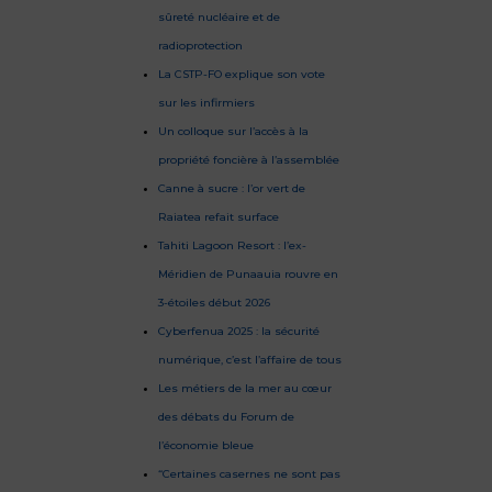
sûreté nucléaire et de
radioprotection
​La CSTP-FO explique son vote
sur les infirmiers
​Un colloque sur l’accès à la
propriété foncière à l’assemblée
Canne à sucre : l’or vert de
Raiatea refait surface
Tahiti Lagoon Resort : l’ex-
Méridien de Punaauia rouvre en
3-étoiles début 2026
Cyberfenua 2025 : la sécurité
numérique, c’est l’affaire de tous
Les métiers de la mer au cœur
des débats du Forum de
l’économie bleue
“Certaines casernes ne sont pas