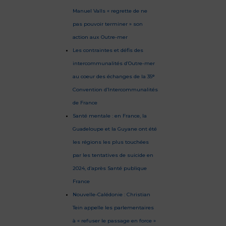
Manuel Valls « regrette de ne
pas pouvoir terminer » son
action aux Outre-mer
Les contraintes et défis des
intercommunalités d’Outre-mer
au coeur des échanges de la 35ᵉ
Convention d’Intercommunalités
de France
Santé mentale : en France, la
Guadeloupe et la Guyane ont été
les régions les plus touchées
par les tentatives de suicide en
2024, d’après Santé publique
France
Nouvelle-Calédonie : Christian
Tein appelle les parlementaires
à « refuser le passage en force »