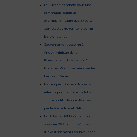
La Guyane s’engage pour une
commande publique
exemplaire, l’Ordre des Experts-
Comptables du territoire parmi
les signataires
Gouvernement Lecornu 2 :
Ancien ministre de la
Francophonie, le Mahorais Thani
Mohamed-Soilihi va retrouver les
bancs du Sénat
Martinique : Dix-neuf lauréats
retenus pour renforcer la lutte
contre la chlordécone dévoilés
par la Préfecture et l’ARS
La BEI et la BRED s’allient pour
soutenir 800 millions d’euros
d’investissements en faveur des