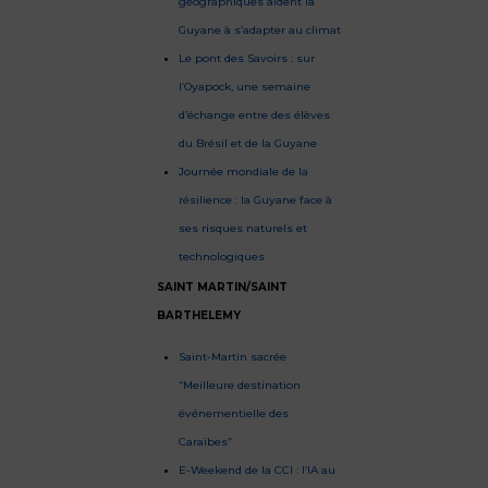
géographiques aident la
Guyane à s’adapter au climat
Le pont des Savoirs : sur
l’Oyapock, une semaine
d’échange entre des élèves
du Brésil et de la Guyane
Journée mondiale de la
résilience : la Guyane face à
ses risques naturels et
technologiques
SAINT MARTIN/SAINT
BARTHELEMY
Saint-Martin sacrée
“Meilleure destination
événementielle des
Caraïbes”
E-Weekend de la CCI : l’IA au