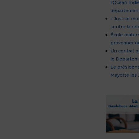
l’Océan Indi
département
« Justice mo
contre la r
École matern
provoquer un
Un contrat de
le Départem
Le président
Mayotte les 2