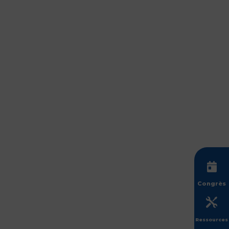

Congrès

Ressources