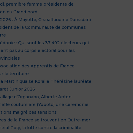
idi, première femme présidente de
ion du Grand nord
2026 : À Mayotte, Charaffoudine Ramadani
ésident de la Communauté de communes
rre
édonie : Qui sont les 37 492 électeurs qui
ent pas au corps électoral pour les
ovinciales
ssociation des Apprentis de France
r le territoire
 la Martiniquaise Koralie Thérésine lauréate
aret Junior 2026
village d’Organabo, Alberte Anton
heffe coutumière (Yopoto) une cérémonie
tions malgré des tensions
ères de la France se trouvent en Outre-mer
néral Poty, la lutte contre la criminalité