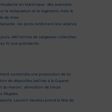
 étudiante en Martinique : des avancées
r la restauration et le logement, mais la
ste de mise
rseille : les ports renforcent leur alliance
jours, 480 tonnes de sargasses collectées
es 15 vice-présidents
ent soutiendra une proposition de loi
ution de dépouilles kali’nas à la Guyane
t du Maroni : démolition de treize
s illégales
eports, Laurent Yawalou prend la tête de