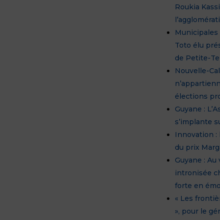
Roukia Kass
l’agglomérat
Municipales 
Toto élu pr
de Petite-Te
Nouvelle-Cal
n’appartienn
élections pr
Guyane : L’A
s’implante su
Innovation :
du prix Marg
Guyane : Au 
intronisée c
forte en émo
« Les fronti
», pour le gé