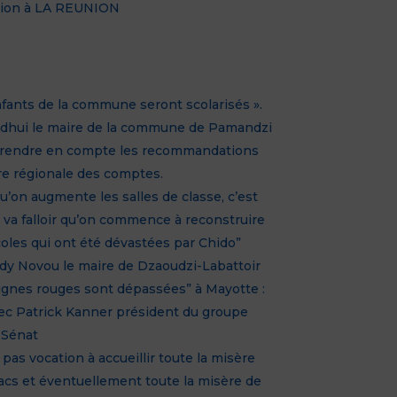
tion à LA REUNION
nfants de la commune seront scolarisés ».
ndhui le maire de la commune de Pamandzi
prendre en compte les recommandations
re régionale des comptes.
r qu’on augmente les salles de classe, c’est
il va falloir qu’on commence à reconstruire
coles qui ont été dévastées par Chido”
dy Novou le maire de Dzaoudzi-Labattoir
lignes rouges sont dépassées” à Mayotte :
ec Patrick Kanner président du groupe
u Sénat
pas vocation à accueillir toute la misère
acs et éventuellement toute la misère de