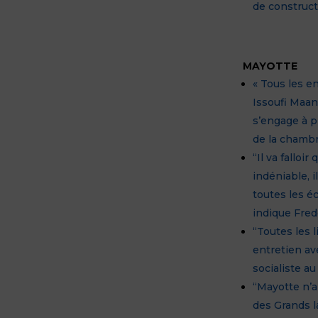
de construc
MAYOTTE
« Tous les e
Issoufi Maa
s’engage à 
de la chamb
“Il va falloi
indéniable, 
toutes les é
indique Fred
“Toutes les 
entretien av
socialiste a
“Mayotte n’a 
des Grands l