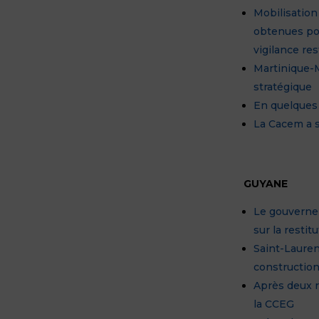
Mobilisation
obtenues pou
vigilance re
Martinique-Ma
stratégique
En quelques 
La Cacem a s
GUYANE
Le gouvernem
sur la restit
Saint-Lauren
construction
Après deux r
la CCEG