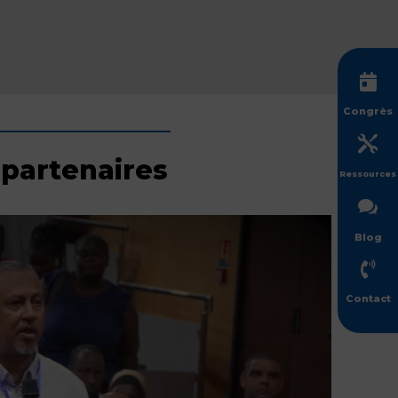

Congrès

 partenaires
Ressources

Blog

Contact