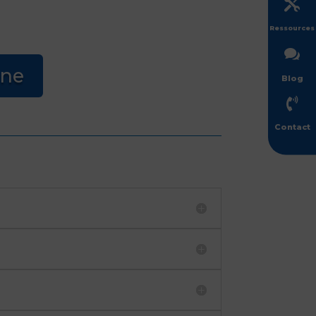

Ressources

ane
Blog

Contact