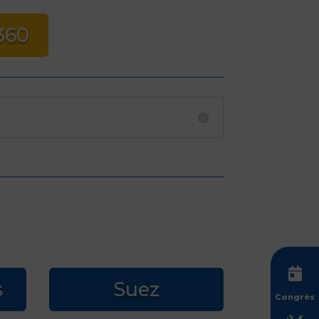
360

s
Suez
Congrès