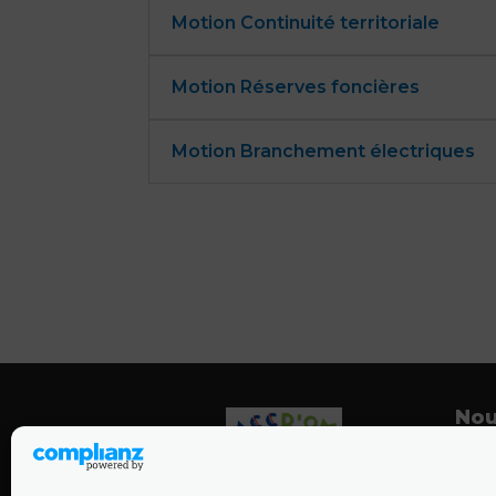
Motion Continuité territoriale
Motion Réserves foncières
Motion Branchement électriques
Nou
ACC
11, r