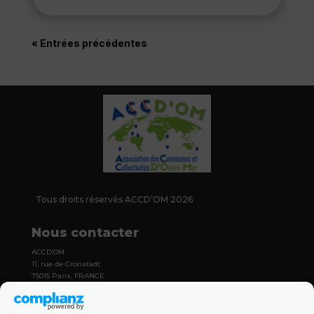
« Entrées précédentes
Tous droits réservés ACCD’OM 2026
Nous contacter
ACCD’OM
11, rue de Cronstadt
75015 Paris, FRANCE
contact@france-accdom.org
+33 (0)6 36 14 18 83